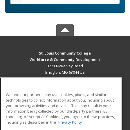
St. Louis Community College
Workforce & Community Development
3221 McKelvey Road
Bridgton, MO 63044 US
MAIN CONTENT
Career Training
We and our partners may use cookies, pixels, and similar
technologies to collect information about you, including about
ADDITIONAL RESOURCES
your browsing activities and devices. This may result in your
information being collected by our third-party partners. By
Military
Student Blog
choosing to "Accept All Cookies", you agree to these practices,
Financial Assistance
including as described in the
Privacy Policy
Help