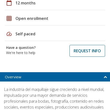
calendar_today
12 months
grid_on
Open enrollment
speed
Self paced
Have a question?
REQUEST INFO
We're here to help
Overview
La industria del maquillaje sigue creciendo a nivel mundial,
impulsada por una mayor demanda de servicios
profesionales para bodas, fotografía, contenido en redes
sociales, eventos especiales, producciones audiovisuales