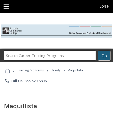
☰
LOGIN
Search
Go
Career
Training
›
›
›
Programs
Training Programs
Beauty
Maquillista
phone
Call Us: 855.520.6806
Maquillista