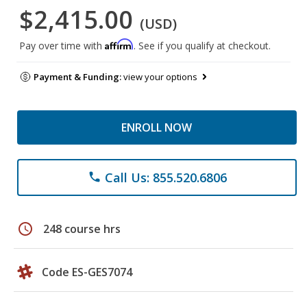
$2,415.00
(USD)
Affirm
Pay over time with
. See if you qualify at checkout.
Payment & Funding:
view your options
ENROLL NOW
Call Us: 855.520.6806
phone
schedule
248 course hrs
Code ES-GES7074